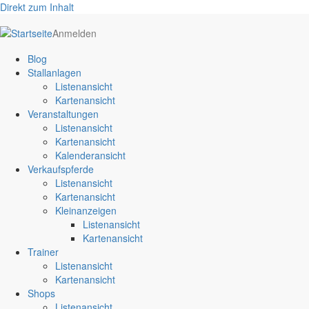
Direkt zum Inhalt
User
Anmelden
account
Blog
menu
Stallanlagen
Listenansicht
Kartenansicht
Veranstaltungen
Listenansicht
Kartenansicht
Kalenderansicht
Verkaufspferde
Listenansicht
Kartenansicht
Kleinanzeigen
Listenansicht
Kartenansicht
Trainer
Listenansicht
Kartenansicht
Shops
Listenansicht